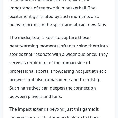
importance of teamwork in basketball. The
excitement generated by such moments also
helps to promote the sport and attract new fans.
The media, too, is keen to capture these
heartwarming moments, often turning them into
stories that resonate with a wider audience. They
serve as reminders of the human side of
professional sports, showcasing not just athletic
prowess but also camaraderie and friendship.
Such narratives can deepen the connection
between players and fans.
The impact extends beyond just this game; it
inspires young athletes who look up to these