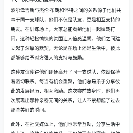
波尔津吉斯与杰伦·布朗和怀特之间的关系源于他们共
事于同一支球队，他们不仅是队友，更是相互支持的
朋友。在训练场上，大家总能看到他们一起嬉戏打
闹，这种轻松愉快的氛围让人倍感温馨。他们之间建
立起了深厚的默契，无论是在场上还是生活中，彼此
都能够给予对方强大的支持与鼓励。
这种友谊使得他们即便离开了同一支球队，依然保持
着密切联系。每当有机会重聚，他们总是乐于分享彼
此的发展经历，相互激励。这次赛前热身时，他们再
次展现出那种亲密无间的关系，让人不禁想起了过去
那些美好的瞬间。
此外，在社交媒体上，他们也常常互动，分享生活中