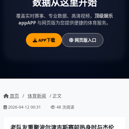
数据从这里开始
覆盖实时赛事、专业数据、高清视频，
顶级娱乐
appAPP
与网页版为您提供便捷的体育服务。
APP下载
网页版入口
首页
/
体育新闻
/ 正文
2026-04-12 00:31
48 次阅读
老队友重聚波尔津吉斯赛前热身时与杰伦