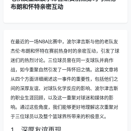
布朗和怀特亲密互动
在最近的一场NBA比赛中，波尔津吉斯与他的老队友
杰伦·布朗和怀特在赛前热身时的亲密互动，引发了球
迷们的热烈讨论。三位球员曾在同一支球队并肩作
战，如今重聚自然引发了一阵怀旧之情。这篇文章将
从四个方面详细阐述这一事件的重要性，包括他们之
间的深厚友谊、对球队化学反应的影响、波尔津吉斯
的职业生涯回顾，以及这一重聚对球迷和媒体的影
响。通过这些角度，我们能够更好地理解这次重聚对
于三位球员以及整个篮球界所带来的积极意义。
1、深厚友谊再现