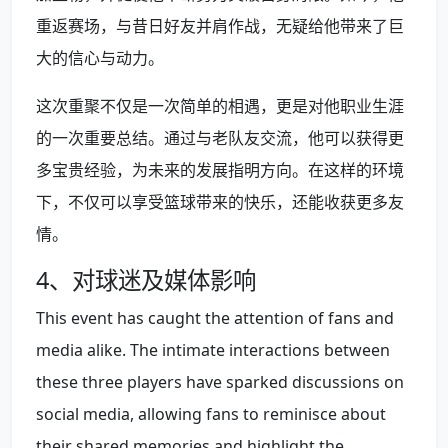
重返赛场，与昔日好友并肩作战，无疑给他带来了巨
大的信心与动力。
这次重聚不仅是一次简单的相遇，更是对他职业生涯
的一次重要总结。通过与老队友交流，他可以获得更
多宝贵经验，为未来的发展指明方向。在这样的环境
下，不仅可以享受篮球带来的快乐，还能收获更多友
情。
4、对球迷及媒体影响
This event has caught the attention of fans and
media alike. The intimate interactions between
these three players have sparked discussions on
social media, allowing fans to reminisce about
their shared memories and highlight the