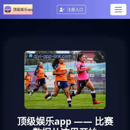
注册入口
顶级娱乐app
—— 比赛